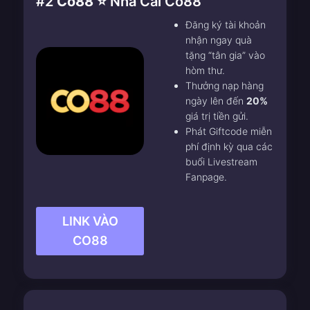
#2
Co88 ⭐
Nhà Cái Co88
Đăng ký tài khoản
nhận ngay quà
tặng “tân gia” vào
hòm thư.
Thưởng nạp hàng
ngày lên đến
20%
giá trị tiền gửi.
Phát Giftcode miễn
phí định kỳ qua các
buổi Livestream
Fanpage.
LINK VÀO
CO88