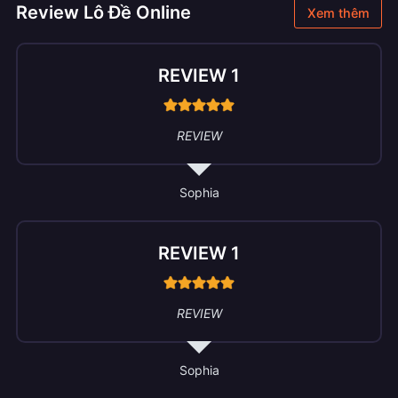
Review Lô Đề Online
Xem thêm
REVIEW 1
REVIEW
Sophia
REVIEW 1
REVIEW
Sophia