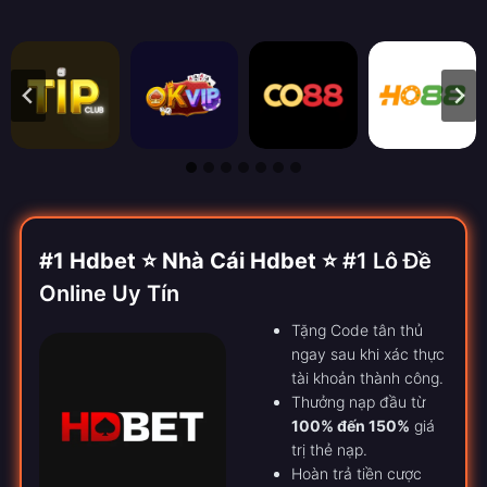
#1
Hdbet ⭐
Nhà Cái Hdbet
⭐ #1 Lô Đề
Online Uy Tín
Tặng Code tân thủ
ngay sau khi xác thực
tài khoản thành công.
Thưởng nạp đầu từ
100% đến 150%
giá
trị thẻ nạp.
Hoàn trả tiền cược