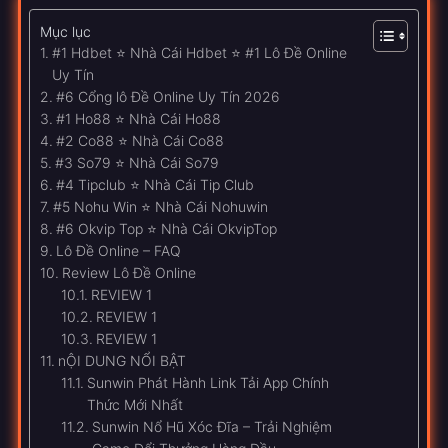
Mục lục
#1 Hdbet ⭐ Nhà Cái Hdbet ⭐ #1 Lô Đề Online
Uy Tín
#6 Cổng lô Đề Online Uy Tín 2026
#1 Ho88 ⭐ Nhà Cái Ho88
#2 Co88 ⭐ Nhà Cái Co88
#3 So79 ⭐ Nhà Cái So79
#4 Tipclub ⭐ Nhà Cái Tip Club
#5 Nohu Win ⭐ Nhà Cái Nohuwin
#6 Okvip Top ⭐ Nhà Cái OkvipTop
Lô Đề Online – FAQ
Review Lô Đề Online
REVIEW 1
REVIEW 1
REVIEW 1
nỘI DUNG NỔI BẬT
Sunwin Phát Hành Link Tải App Chính
Thức Mới Nhất
Sunwin Nổ Hũ Xóc Đĩa – Trải Nghiệm