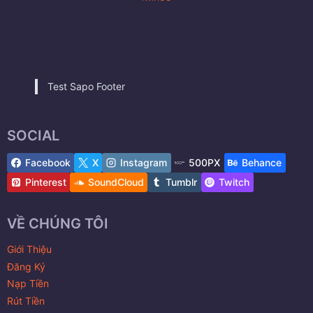
“Việc lựa chọn một trang
lô đề online uy tín
không chỉ
dựa vào tỷ lệ ăn mà còn phải xét đến độ minh bạch và
khả năng thanh toán” – Chuyên gia cá cược Nguyễn Văn
Minh chia sẻ trên
VnExpress
tháng 12/2025.
Test Sapo Footer
Báo cáo này sẽ giúp anh em tìm được những
nhà cái lô đề
online
đáng tin cậy nhất, tránh xa các trang lừa đảo đang
tràn lan trên mạng.
SOCIAL
Facebook
X
Instagram
500PX
Behance
App Đánh Lô Đề
– Xu Hướng Chơi Trên
Pinterest
SoundCloud
Tumblr
Twitch
Di Động
VỀ CHÚNG TÔI
Giới Thiệu
Đăng Ký
Nạp Tiền
Rút Tiền