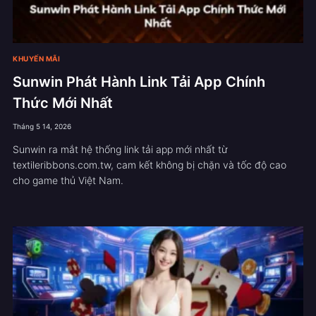
KHUYẾN MÃI
Sunwin Phát Hành Link Tải App Chính
Thức Mới Nhất
Tháng 5 14, 2026
Sunwin ra mắt hệ thống link tải app mới nhất từ
textileribbons.com.tw, cam kết không bị chặn và tốc độ cao
cho game thủ Việt Nam.