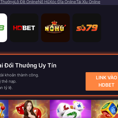
 Thưởng
Lô Đề Online
Nổ Hũ
Xóc Đĩa Online
Tài Xỉu Online
i Đổi Thưởng Uy Tín
tài khoản thành công.
LINK VÀO
ị thẻ nạp.
HDBET
 tỷ lệ.