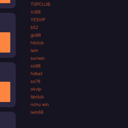
TOPCLUB
VJ88
YESVIP
b52
go88
hitclub
iwin
sunwin
co88
hdbet
so79
okvip
tipclub
nohu win
iwin68