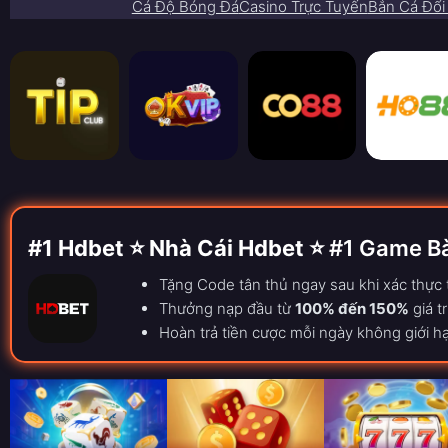
Cá Độ Bóng Đá
Casino Trực Tuyến
Bắn Cá Đổi
#1
Hdbet ⭐
Nhà Cái Hdbet
⭐ #1 Game Bà
Tặng Code tân thủ ngay sau khi xác thực 
Thưởng nạp đầu từ
100% đến 150%
giá tr
Hoàn trả tiền cược mỗi ngày không giới hạn