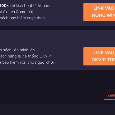
 100k
khi kích hoạt tài khoản.
LINK VÀO
 Slot và Game bài.
NOHU WI
 sách bảo hiểm cược thua.
 sách liên minh lớn.
LINK VÀO
hách hàng từ hệ thống OKVIP.
OKVIP TO
và bảo hiểm vốn cho người chơi.
Xem