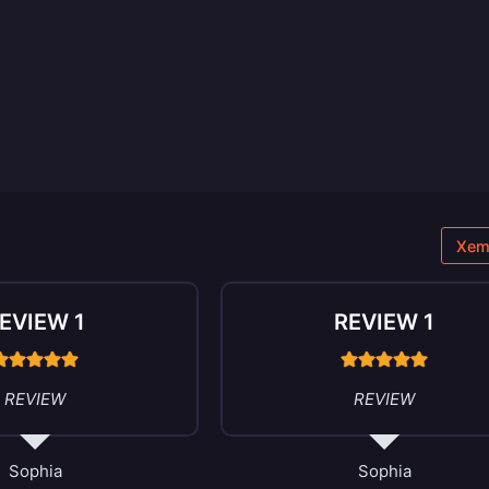
Xem
EVIEW 1
REVIEW 1
REVIEW
REVIEW
Sophia
Sophia