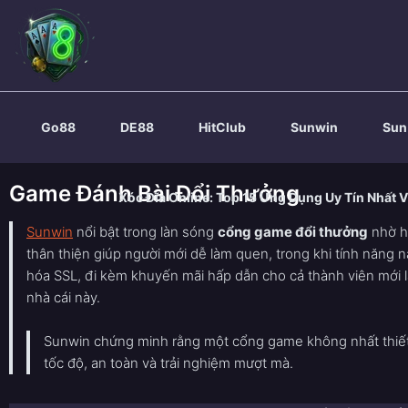
Skip
to
content
Go88
DE88
HitClub
Sunwin
Sun
Game Đánh Bài Đổi Thưởng
Xóc Đĩa Online: Top 15 Ứng Dụng Uy Tín Nhất 
Sunwin
nổi bật trong làn sóng
cổng game đổi thưởng
nhờ hệ
thân thiện giúp người mới dễ làm quen, trong khi tính năng 
hóa SSL, đi kèm khuyến mãi hấp dẫn cho cả thành viên mới 
nhà cái này.
Sunwin chứng minh rằng một cổng game không nhất thiết p
tốc độ, an toàn và trải nghiệm mượt mà.