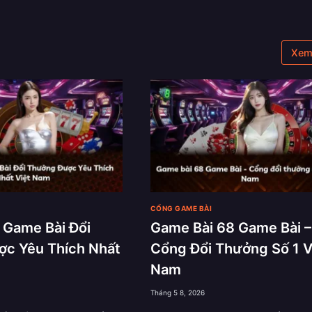
Xem
CỔNG GAME BÀI
 Game Bài Đổi
Game Bài 68 Game Bài –
c Yêu Thích Nhất
Cổng Đổi Thưởng Số 1 V
Nam
Tháng 5 8, 2026