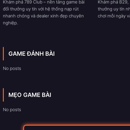
Khám phá 789 Club – nền tảng game bài
Khám phá B29, 
đổi thưởng uy tín với hệ thống nạp rút
thưởng uy tín n
nhanh chóng và dealer xinh đẹp chuyên
chơi mỗi ngày v
nghiệp.
GAME ĐÁNH BÀI
No posts
MẸO GAME BÀI
No posts