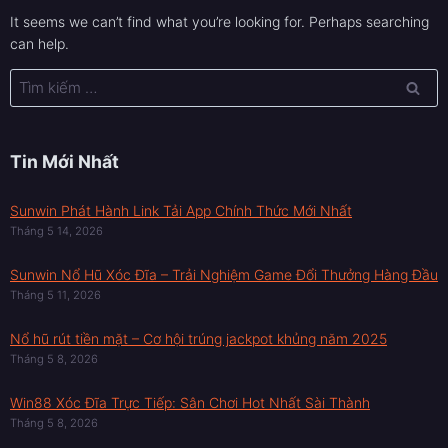
It seems we can’t find what you’re looking for. Perhaps searching
can help.
Tìm
kiếm
cho:
Tin Mới Nhất
Sunwin Phát Hành Link Tải App Chính Thức Mới Nhất
Tháng 5 14, 2026
Sunwin Nổ Hũ Xóc Đĩa – Trải Nghiệm Game Đổi Thưởng Hàng Đầu
Tháng 5 11, 2026
Nổ hũ rút tiền mặt – Cơ hội trúng jackpot khủng năm 2025
Tháng 5 8, 2026
Win88 Xóc Đĩa Trực Tiếp: Sân Chơi Hot Nhất Sài Thành
Tháng 5 8, 2026