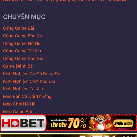
CHUYÊN MỤC
Cổng Game Bài
Cổng Game Bắn Cá
Cổng Game Nổ Hũ
Cổng Game Tài Xỉu
Cổng Game Xóc Đĩa
Game Đánh Bài
Kinh Nghiệm Cá Độ Bóng Đá
Kinh Nghiệm Chơi Xóc Đĩa
Kinh Nghiệm Tài Xỉu
Mẹo Bắn Cá Đổi Thưởng
Mẹo Chơi Nổ Hũ
Mẹo Game Bài
Review Game Bắn Cá
Tool Hack Tài Xỉu
Tool Xóc Đĩa