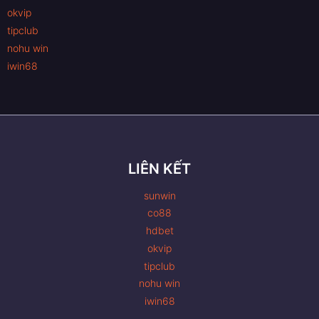
okvip
tipclub
nohu win
iwin68
LIÊN KẾT
sunwin
co88
hdbet
okvip
tipclub
nohu win
iwin68