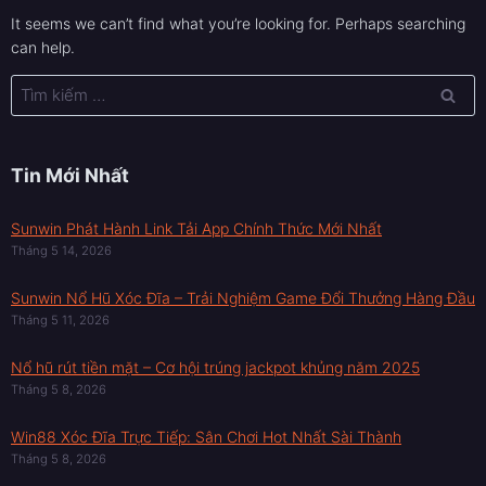
It seems we can’t find what you’re looking for. Perhaps searching
can help.
Tìm
kiếm
cho:
Tin Mới Nhất
Sunwin Phát Hành Link Tải App Chính Thức Mới Nhất
Tháng 5 14, 2026
Sunwin Nổ Hũ Xóc Đĩa – Trải Nghiệm Game Đổi Thưởng Hàng Đầu
Tháng 5 11, 2026
Nổ hũ rút tiền mặt – Cơ hội trúng jackpot khủng năm 2025
Tháng 5 8, 2026
Win88 Xóc Đĩa Trực Tiếp: Sân Chơi Hot Nhất Sài Thành
Tháng 5 8, 2026