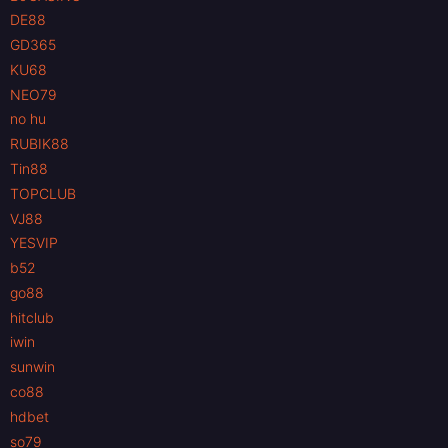
DE88
GD365
KU68
NEO79
no hu
RUBIK88
Tin88
TOPCLUB
VJ88
YESVIP
b52
go88
hitclub
iwin
sunwin
co88
hdbet
so79