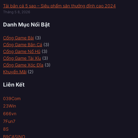
Tải bắn cá 5 sao – Siêu phẩm săn thưởng đỉnh cao 2024
Tháng 5 8, 2026
Danh Mục Nổi Bật
Cổng Game Bài
(3)
Cổng Game Bắn Cá
(3)
Cổng Game Nổ Hũ
(3)
Cổng Game Tài Xỉu
(3)
Cổng Game Xóc Đĩa
(3)
Khuyến Mãi
(2)
Liên Kết
039Com
23Win
666vn
7Fun7
8S
B9CASINO