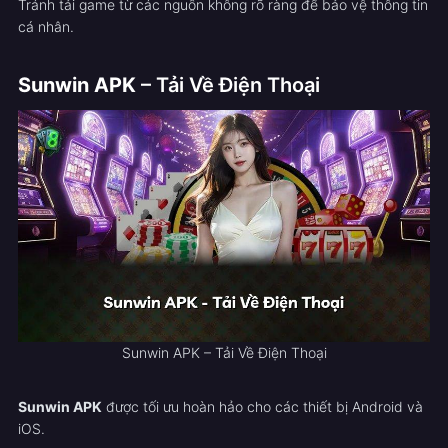
Tránh tải game từ các nguồn không rõ ràng để bảo vệ thông tin
cá nhân.
Sunwin APK
– Tải Về Điện Thoại
Sunwin APK – Tải Về Điện Thoại
Sunwin APK
được tối ưu hoàn hảo cho các thiết bị Android và
iOS.