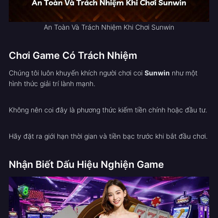
An Toàn Và Trách Nhiệm Khi Chơi Sunwin
Chơi Game Có Trách Nhiệm
Chúng tôi luôn khuyến khích người chơi coi
Sunwin
như một
hình thức giải trí lành mạnh.
Không nên coi đây là phương thức kiếm tiền chính hoặc đầu tư.
Hãy đặt ra giới hạn thời gian và tiền bạc trước khi bắt đầu chơi.
Nhận Biết Dấu Hiệu Nghiện Game