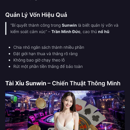
Quản Lý Vốn Hiệu Quả
“Bí quyết thành công trong
Sunwin
là biết quản lý vốn và
kiểm soát cảm xúc” –
Trần Minh Đức
, cao thủ
nổ hũ
Chia nhỏ ngân sách thành nhiều phần
Đặt giới hạn thua và thắng rõ ràng
Không bao giờ chạy theo lỗ
Rút một phần tiền thắng để bảo toàn
Tài Xỉu Sunwin
– Chiến Thuật Thông Minh