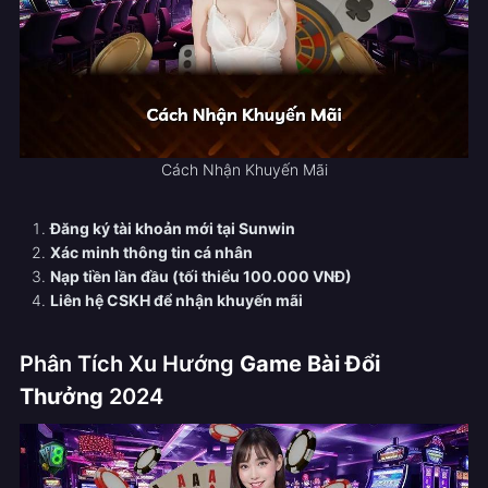
Cách Nhận Khuyến Mãi
Đăng ký tài khoản mới tại Sunwin
Xác minh thông tin cá nhân
Nạp tiền lần đầu (tối thiểu 100.000 VNĐ)
Liên hệ CSKH để nhận khuyến mãi
Phân Tích Xu Hướng
Game Bài Đổi
Thưởng
2024