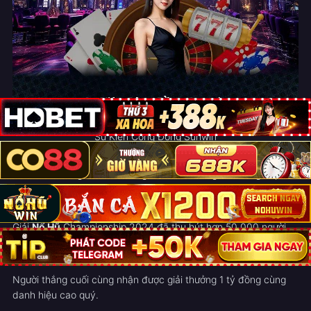
Sự Kiện Cộng Đồng Sunwin
Sunwin
thường tổ chức các giải đấu lớn với giải thưởng hấp
dẫn.
Giải
Nổ Hũ
Championship 2024 đã thu hút hơn 50.000 người
tham gia.
Người thắng cuối cùng nhận được giải thưởng 1 tỷ đồng cùng
danh hiệu cao quý.