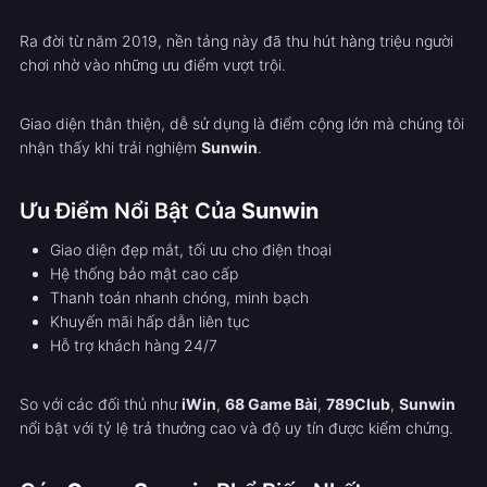
Ra đời từ năm 2019, nền tảng này đã thu hút hàng triệu người
chơi nhờ vào những ưu điểm vượt trội.
Giao diện thân thiện, dễ sử dụng là điểm cộng lớn mà chúng tôi
nhận thấy khi trải nghiệm
Sunwin
.
Ưu Điểm Nổi Bật Của
Sunwin
Giao diện đẹp mắt, tối ưu cho điện thoại
Hệ thống bảo mật cao cấp
Thanh toán nhanh chóng, minh bạch
Khuyến mãi hấp dẫn liên tục
Hỗ trợ khách hàng 24/7
So với các đối thủ như
iWin
,
68 Game Bài
,
789Club
,
Sunwin
nổi bật với tỷ lệ trả thưởng cao và độ uy tín được kiểm chứng.