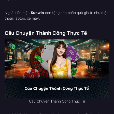
Ngoài tiền mặt,
Sunwin
còn tặng các phần quà giá trị như điện
thoại, laptop, xe máy.
Câu Chuyện Thành Công Thực Tế
Câu Chuyện Thành Công Thực Tế