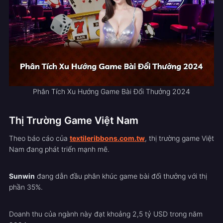
Phân Tích Xu Hướng Game Bài Đổi Thưởng 2024
Thị Trường Game Việt Nam
Theo báo cáo của
textileribbons.com.tw
, thị trường game Việt
Nam đang phát triển mạnh mẽ.
Sunwin
đang dẫn đầu phân khúc game bài đổi thưởng với thị
phần 35%.
Doanh thu của ngành này đạt khoảng 2,5 tỷ USD trong năm