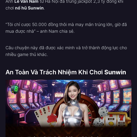
Anh
Lê Văn Nam
từ Hà Nội đã trúng jackpot 2,3 tỷ đồng khi
chơi
nổ hũ Sunwin
.
“Tôi chỉ cược 50.000 đồng thôi mà may mắn trúng lớn, giờ đã
mua được nhà” – anh Nam chia sẻ.
Câu chuyện này đã được xác minh và trở thành động lực cho
nhiều game thủ khác.
An Toàn Và Trách Nhiệm Khi Chơi
Sunwin