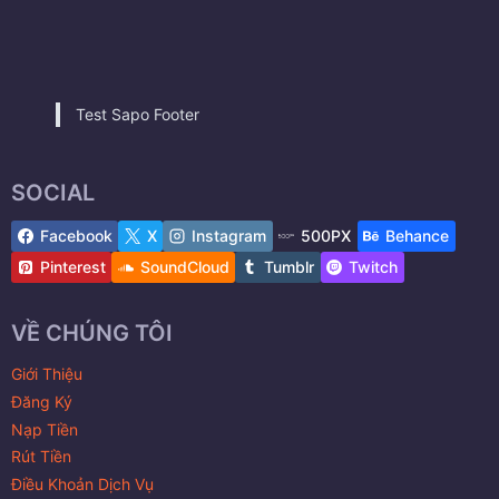
Test Sapo Footer
SOCIAL
Facebook
X
Instagram
500PX
Behance
Pinterest
SoundCloud
Tumblr
Twitch
VỀ CHÚNG TÔI
Giới Thiệu
Đăng Ký
Nạp Tiền
Rút Tiền
Điều Khoản Dịch Vụ