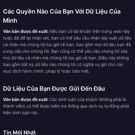
Các Quyền Nào Của Bạn Với Dữ Liệu Của
Mình
Văn bản được đề xuất:
Nếu bạn có tài khoản trên trang web này
hoặc đã để lại nhận xét, bạn có thể yêu cầu nhận tệp xuất dữ liệu
cá nhân mà chúng tôi lưu giữ về bạn, bao gồm mọi dữ liệu bạn đã
cung cấp cho chúng tôi. Bạn cũng có thể yêu cầu chúng tôi xóa
mọi dữ liệu cá nhân mà chúng tôi lưu giữ về bạn. Điều này không
bao gồm bất kỳ dữ liệu nào chúng tôi có nghĩa vụ giữ cho các
mục đích hành chính, pháp lý hoặc bảo mật.
Dữ Liệu Của Bạn Được Gửi Đến Đâu
Văn bản được đề xuất:
Các bình luận của khách (không phải là
thành viên) có thể được kiểm tra thông qua dịch vụ tự động phát
hiện bình luận rác.
Tin Mới Nhất