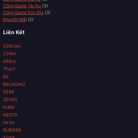
Cổng Game Tài Xỉu
(3)
Cổng Game Xóc Đĩa
(3)
Khuyến Mãi
(2)
Liên Kết
039Com
23Win
666vn
7Fun7
8S
B9CASINO
DE88
GD365
KU68
NEO79
no hu
RUBIK88
Tin88