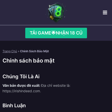
Skip
to
content
TẢI GAME🌟NHẬN 18 CỦ
Trang Chủ
»
Chính Sách Bảo Mật
Chính sách bảo mật
Chúng Tôi Là Ai
Văn bản được đề xuất:
Địa chỉ website là:
https://irishindeed.com.
Bình Luận