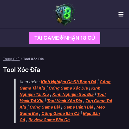
Skip
to
content
TẢI GAME🌟NHẬN 18 CỦ
Trang Chủ
»
Tool Xóc Đĩa
Tool Xóc Đĩa
Xem thêm:
Kinh Nghiệm Cá Độ Bóng Đá
|
Cổng
Game Tài Xỉu
|
Cổng Game Xóc Đĩa
|
Kinh
Nghiệm Tài Xỉu
|
Kinh Nghiệm Xóc Đĩa
|
Tool
Hack Tài Xỉu
|
Tool Hack Xóc Đĩa
|
Top Game Tài
Xỉu
|
Cổng Game Bài
|
Game Đánh Bài
|
Mẹo
Game Bài
|
Cổng Game Bắn Cá
|
Mẹo Bắn
Cá
|
Review Game Bắn Cá