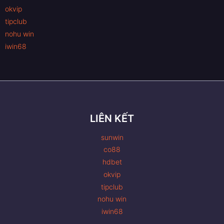
okvip
tipclub
nohu win
iwin68
LIÊN KẾT
sunwin
co88
hdbet
okvip
tipclub
nohu win
iwin68