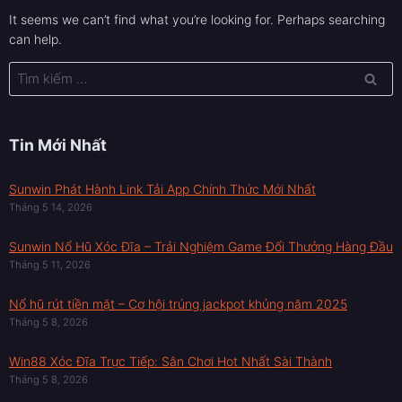
It seems we can’t find what you’re looking for. Perhaps searching
can help.
Tìm
kiếm
cho:
Tin Mới Nhất
Sunwin Phát Hành Link Tải App Chính Thức Mới Nhất
Tháng 5 14, 2026
Sunwin Nổ Hũ Xóc Đĩa – Trải Nghiệm Game Đổi Thưởng Hàng Đầu
Tháng 5 11, 2026
Nổ hũ rút tiền mặt – Cơ hội trúng jackpot khủng năm 2025
Tháng 5 8, 2026
Win88 Xóc Đĩa Trực Tiếp: Sân Chơi Hot Nhất Sài Thành
Tháng 5 8, 2026