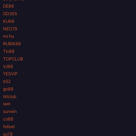
DE88
GD365
KU68
NEO79
no hu
RUBIK88
Tin88
TOPCLUB
VJ88
YESVIP
b52
go88
hitclub
iwin
sunwin
co88
hdbet
so79