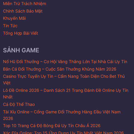
Miễn Trừ Trách Nhiệm
Chính Sách Bảo Mật
Khuyến Mãi
Tin Tức
Tổng Hợp Bài Viết
SẢNH GAME
Nổ Hũ Đổi Thưởng – Cơ Hội Vàng Thắng Lớn Tại Nhà Cái Uy Tín
Bắn Cá Đổi Thưởng – Cuộc Săn Thưởng Khủng Năm 2026
Casino Trực Tuyến Uy Tín – Cẩm Nang Toàn Diện Cho Bet Thủ
Việt
Lô Đề Online 2026 – Danh Sách 21 Trang Đánh Đề Online Uy Tín
Nhất
Cá Độ Thể Thao
Tài Xỉu Online – Cổng Game Đổi Thưởng Hàng Đầu Việt Nam
2026
Top 10 Trang Cá Độ Bóng Đá Uy Tín Châu Á 2026
Xóc Đĩa Online: Top 15 Ứng Dụng Uy Tín Nhất Việt Nam 2026