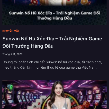
KHUYẾN MÃI
Sunwin Nổ Hũ Xóc Đĩa – Trải Nghiệm Game
Đổi Thưởng Hàng Đầu
Tháng 5 11, 2026
Chúng tôi phân tích chi tiết Sunwin nổ hũ xóc đĩa, từ cách chơi,
mẹo thắng đến kinh nghiệm thực tế của game thủ Việt Nam.