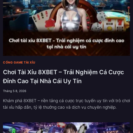
CỔNG GAME TÀI XỈU
Chơi Tài Xỉu 8XBET – Trải Nghiệm Cá Cược
Đỉnh Cao Tại Nhà Cái Uy Tín
Tháng 5 8, 2026
Khám phá 8XBET – nền tảng cá cược trực tuyến uy tín với trò chơi
tài xỉu hấp dẫn, tỷ lệ thưởng cao và dịch vụ chuyên nghiệp.