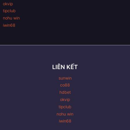
okvip
tipclub
nohu win
iwin68
LIÊN KẾT
sunwin
co88
hdbet
okvip
tipclub
nohu win
iwin68