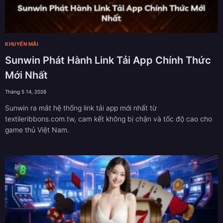
KHUYẾN MÃI
Sunwin Phát Hành Link Tải App Chính Thức
Mới Nhất
Tháng 5 14, 2026
Sunwin ra mắt hệ thống link tải app mới nhất từ
textileribbons.com.tw, cam kết không bị chặn và tốc độ cao cho
game thủ Việt Nam.