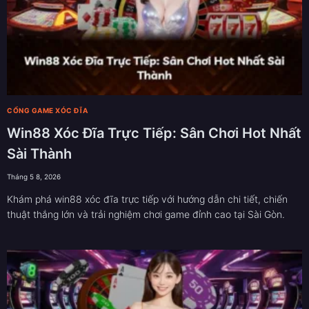
CỔNG GAME XÓC ĐĨA
Win88 Xóc Đĩa Trực Tiếp: Sân Chơi Hot Nhất
Sài Thành
Tháng 5 8, 2026
Khám phá win88 xóc đĩa trực tiếp với hướng dẫn chi tiết, chiến
thuật thắng lớn và trải nghiệm chơi game đỉnh cao tại Sài Gòn.