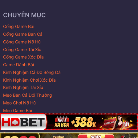
CHUYÊN MỤC
Cổng Game Bài
Cổng Game Bắn Cá
Cổng Game Nổ Hũ
Cổng Game Tài Xỉu
Cổng Game Xóc Đĩa
Game Đánh Bài
Kinh Nghiệm Cá Độ Bóng Đá
Kinh Nghiệm Chơi Xóc Đĩa
Kinh Nghiệm Tài Xỉu
Mẹo Bắn Cá Đổi Thưởng
Mẹo Chơi Nổ Hũ
Mẹo Game Bài
Review Game Bắn Cá
Tool Hack Tài Xỉu
Tool Xóc Đĩa