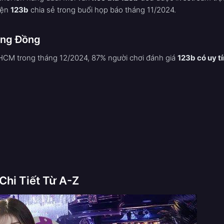
diện
123b
chia sẻ trong buổi họp báo tháng 11/2024.
ộng Đồng
P.HCM trong tháng 12/2024, 87% người chơi đánh giá
123b có uy tí
hi Tiết Từ A-Z