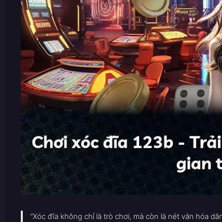
“Xóc đĩa không chỉ là trò chơi, mà còn là nét văn hóa dâ