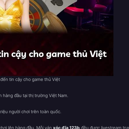
đến tin cậy cho game thủ Việt
n hàng đầu tại thị trường Việt Nam.
riệu người chơi trên toàn quốc.
chơi lên hàng đầu. Mỗi ván
xóc đĩa 123b
đều được livestream trự