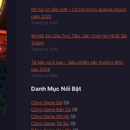
Nổ hũ rút tiền mặt – Cơ hội trúng jackpot khủng
năm 2025
Tháng 5 8, 2026
Win88 Xóc Đĩa Trực Tiếp: Sân Chơi Hot Nhất Sài
Thành
Tháng 5 8, 2026
Tải bắn cá 5 sao – Siêu phẩm săn thưởng đỉnh
cao 2024
Tháng 5 8, 2026
Danh Mục Nổi Bật
Cổng Game Bài
(3)
Cổng Game Bắn Cá
(3)
Cổng Game Nổ Hũ
(3)
Cổng Game Tài Xỉu
(3)