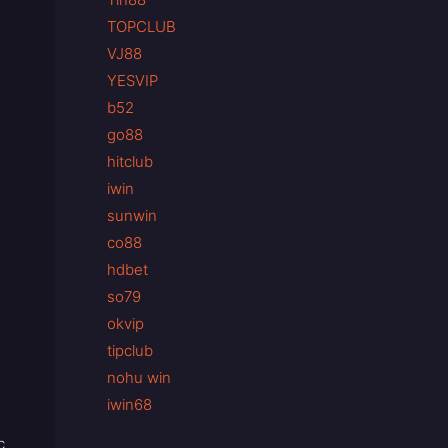
TOPCLUB
VJ88
YESVIP
b52
go88
hitclub
iwin
sunwin
co88
hdbet
so79
okvip
tipclub
nohu win
iwin68
c