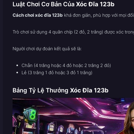
Luật Chơi Cơ Bản Của
Xóc Đĩa 123b
Cách chơi xóc đĩa 123b
khá đơn giản, phù hợp với mọi đối
Trò chơi sử dụng 4 quân chíp (2 đỏ, 2 trắng) được xóc tron
Người chơi dự đoán kết quả sẽ là:
Chẵn (4 trắng hoặc 4 đỏ hoặc 2 trắng 2 đỏ)
Lẻ (3 trắng 1 đỏ hoặc 3 đỏ 1 trắng)
Bảng Tỷ Lệ Thưởng
Xóc Đĩa 123b