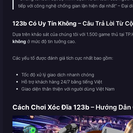
tiếp với công nghệ chống gian lận hiện đại nhất” – Đại 
123b Có Uy Tín Không
– Câu Trả Lời Từ C
Dựa trên khảo sát của chúng tôi với 1.500 game thủ tại T
không
ở mức độ tin tưởng cao.
Các yếu tố được đánh giá tích cực nhất bao gồm:
Tốc độ xử lý giao dịch nhanh chóng
Hỗ trợ khách hàng 24/7 bằng tiếng Việt
Giao diện thân thiện với người dùng Việt Nam
Cách Chơi Xóc Đĩa 123b
– Hướng Dẫn C