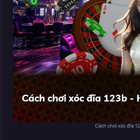
Cách chơi xóc đĩa 12