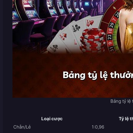
Bảng tỷ lệ
Loại cược
Tỷ lệ 
Chẵn/Lẻ
1:0,96