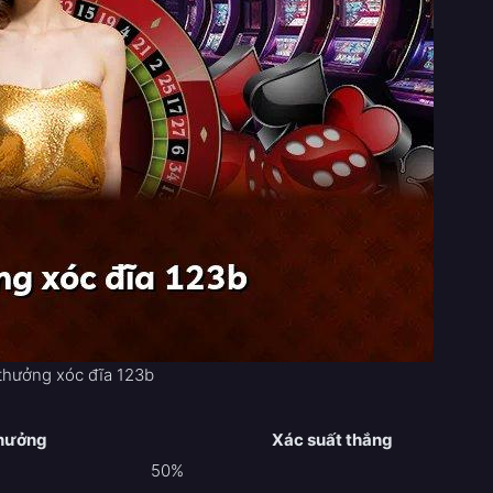
 thưởng xóc đĩa 123b
thưởng
Xác suất thắng
50%