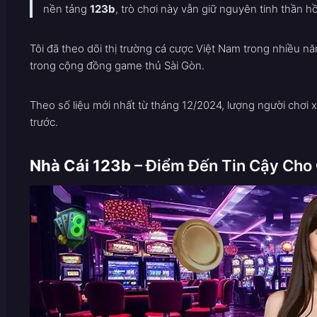
nền tảng
123b
, trò chơi này vẫn giữ nguyên tinh thần 
Tôi đã theo dõi thị trường cá cược Việt Nam trong nhiều n
trong cộng đồng game thủ Sài Gòn.
Theo số liệu mới nhất từ tháng 12/2024, lượng người chơi 
trước.
Nhà Cái 123b
– Điểm Đến Tin Cậy Cho