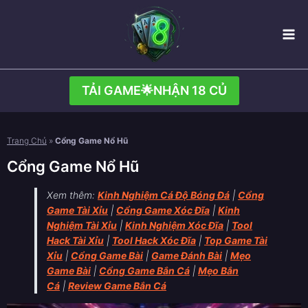
Skip
to
content
TẢI GAME🌟NHẬN 18 CỦ
Trang Chủ
»
Cổng Game Nổ Hũ
Cổng Game Nổ Hũ
Xem thêm:
Kinh Nghiệm Cá Độ Bóng Đá
|
Cổng
Game Tài Xỉu
|
Cổng Game Xóc Đĩa
|
Kinh
Nghiệm Tài Xỉu
|
Kinh Nghiệm Xóc Đĩa
|
Tool
Hack Tài Xỉu
|
Tool Hack Xóc Đĩa
|
Top Game Tài
Xỉu
|
Cổng Game Bài
|
Game Đánh Bài
|
Mẹo
Game Bài
|
Cổng Game Bắn Cá
|
Mẹo Bắn
Cá
|
Review Game Bắn Cá