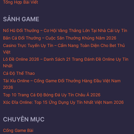
Tổng Hợp Bài Viết
SẢNH GAME
Nổ Hũ Đổi Thưởng – Cơ Hội Vàng Thắng Lớn Tại Nhà Cái Uy Tín
Bắn Cá Đổi Thưởng – Cuộc Săn Thưởng Khủng Năm 2026
Casino Trực Tuyến Uy Tín – Cẩm Nang Toàn Diện Cho Bet Thủ
Việt
Lô Đề Online 2026 – Danh Sách 21 Trang Đánh Đề Online Uy Tín
Nhất
Cá Độ Thể Thao
Tài Xỉu Online – Cổng Game Đổi Thưởng Hàng Đầu Việt Nam
2026
Top 10 Trang Cá Độ Bóng Đá Uy Tín Châu Á 2026
Xóc Đĩa Online: Top 15 Ứng Dụng Uy Tín Nhất Việt Nam 2026
CHUYÊN MỤC
Cổng Game Bài