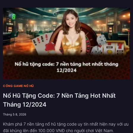
CỔNG GAME NỔ HŨ
Nổ Hũ Tặng Code: 7 Nền Tảng Hot Nhất
Tháng 12/2024
Tháng 5 8, 2026
Khám phá 7 nền tảng nổ hũ tặng code uy tín nhất hiện nay với ưu
đãi khủng lên đến 100.000 VNĐ cho người chơi Việt Nam.