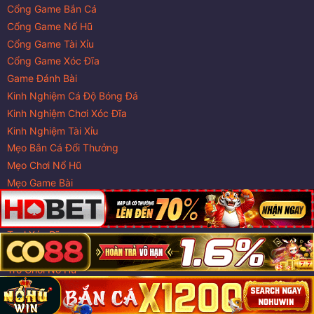
Cổng Game Bắn Cá
Cổng Game Nổ Hũ
Cổng Game Tài Xỉu
Cổng Game Xóc Đĩa
Game Đánh Bài
Kinh Nghiệm Cá Độ Bóng Đá
Kinh Nghiệm Chơi Xóc Đĩa
Kinh Nghiệm Tài Xỉu
Mẹo Bắn Cá Đổi Thưởng
Mẹo Chơi Nổ Hũ
Mẹo Game Bài
Review Game Bắn Cá
Tool Hack Tài Xỉu
Tool Xóc Đĩa
Top Game Tài Xỉu
Trò Chơi Nổ Hũ