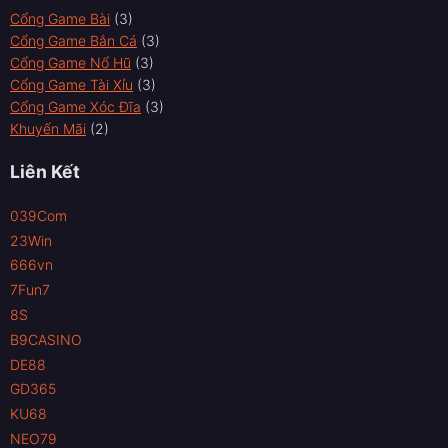
Cổng Game Bài
(3)
Cổng Game Bắn Cá
(3)
Cổng Game Nổ Hũ
(3)
Cổng Game Tài Xỉu
(3)
Cổng Game Xóc Đĩa
(3)
Khuyến Mãi
(2)
Liên Kết
039Com
23Win
666vn
7Fun7
8S
B9CASINO
DE88
GD365
KU68
NEO79