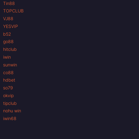
Tin88
TOPCLUB
VJ88
YESVIP
b52
go88
hitclub
iwin
sunwin
co88
hdbet
so79
okvip
tipclub
nohu win
iwin68