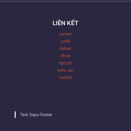
LIÊN KẾT
sunwin
co88
hdbet
okvip
tipclub
nohu win
iwin68
Test Sapo Footer