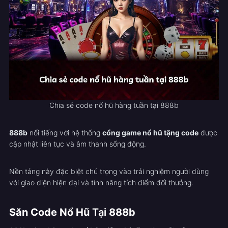
Chia sẻ code nổ hũ hàng tuần tại 888b
888b
nổi tiếng với hệ thống
cổng game nổ hũ tặng code
được
cập nhật liên tục và âm thanh sống động.
Nền tảng này đặc biệt chú trọng vào trải nghiệm người dùng
với giao diện hiện đại và tính năng tích điểm đổi thưởng.
Săn Code Nổ Hũ
Tại
888b