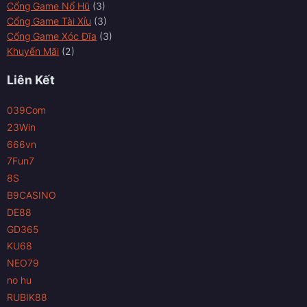
Cổng Game Nổ Hũ
(3)
Cổng Game Tài Xỉu
(3)
Cổng Game Xóc Đĩa
(3)
Khuyến Mãi
(2)
Liên Kết
039Com
23Win
666vn
7Fun7
8S
B9CASINO
DE88
GD365
KU68
NEO79
no hu
RUBIK88