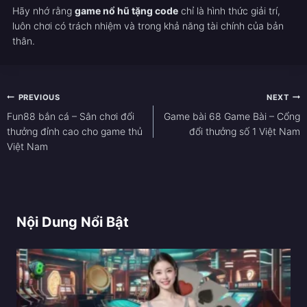
Hãy nhớ rằng
game nổ hũ tặng code
chỉ là hình thức giải trí,
luôn chơi có trách nhiệm và trong khả năng tài chính của bản
thân.
Điều
PREVIOUS
NEXT
Fun88 bắn cá – Sân chơi đổi
Game bài 68 Game Bài – Cổng
Hướng
thưởng đỉnh cao cho game thủ
đổi thưởng số 1 Việt Nam
Bài
Việt Nam
Viết
Nội Dung Nổi Bật