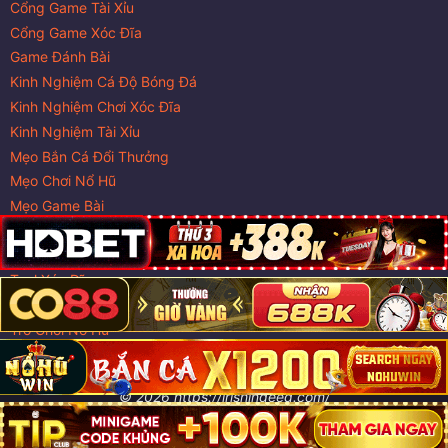
Cổng Game Tài Xỉu
Cổng Game Xóc Đĩa
Game Đánh Bài
Kinh Nghiệm Cá Độ Bóng Đá
Kinh Nghiệm Chơi Xóc Đĩa
Kinh Nghiệm Tài Xỉu
Mẹo Bắn Cá Đổi Thưởng
Mẹo Chơi Nổ Hũ
Mẹo Game Bài
Review Game Bắn Cá
Tool Hack Tài Xỉu
Tool Xóc Đĩa
Top Game Tài Xỉu
Trò Chơi Nổ Hũ
© 2026 https://irishindeed.com/