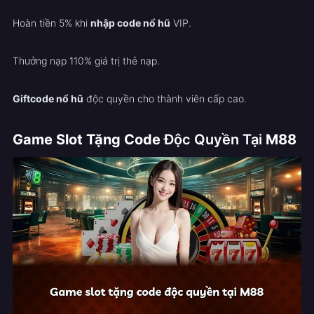
Hoàn tiền 5% khi
nhập code nổ hũ
VIP.
Thưởng nạp 110% giá trị thẻ nạp.
Giftcode nổ hũ
độc quyền cho thành viên cấp cao.
Game Slot Tặng Code
Độc Quyền Tại
M88