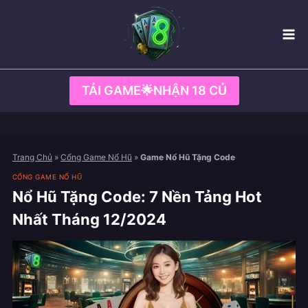
Skip
to
content
TẢI GAME🌟NHẬN 18 CỦ
Trang Chủ
»
Cổng Game Nổ Hũ
»
Game Nổ Hũ Tặng Code
CỔNG GAME NỔ HŨ
Nổ Hũ Tặng Code: 7 Nền Tảng Hot
Nhất Tháng 12/2024