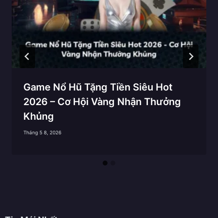
Game Nổ Hũ Tặng Tiền Siêu Hot
2026 – Cơ Hội Vàng Nhận Thưởng
Khủng
Tháng 5 8, 2026