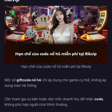
Hạn chế của code nổ hũ miễn phí tại Rikvip
Một số
giftcode nổ hũ
chỉ áp dụng cho game cụ thể, không áp
dụng toàn hệ thống.
Cần tham gia sự kiện hoặc đạt mốc doanh thu để nhận
code
,
không phù hợp người chơi thỉnh thoảng.