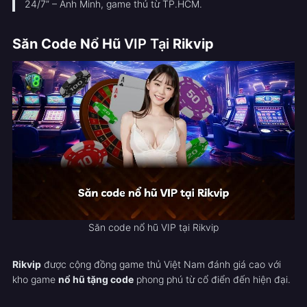
24/7” – Anh Minh, game thủ từ TP.HCM.
Săn Code Nổ Hũ
VIP Tại
Rikvip
Săn code nổ hũ VIP tại Rikvip
Rikvip
được cộng đồng game thủ Việt Nam đánh giá cao với
kho game
nổ hũ tặng code
phong phú từ cổ điển đến hiện đại.