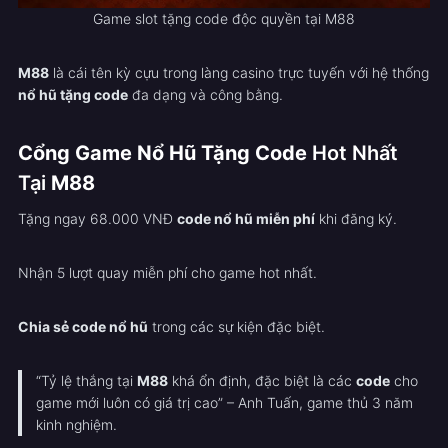
Game slot tặng code độc quyền tại M88
M88
là cái tên kỳ cựu trong làng casino trực tuyến với hệ thống
nổ hũ tặng code
đa dạng và công bằng.
Cổng Game Nổ Hũ Tặng Code
Hot Nhất
Tại
M88
Tặng ngay 68.000 VNĐ
code nổ hũ miễn phí
khi đăng ký.
Nhận 5 lượt quay miễn phí cho game hot nhất.
Chia sẻ code nổ hũ
trong các sự kiện đặc biệt.
“Tỷ lệ thắng tại
M88
khá ổn định, đặc biệt là các
code
cho
game mới luôn có giá trị cao” – Anh Tuấn, game thủ 3 năm
kinh nghiệm.